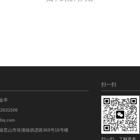
扫一扫
金亭
2631506
bq.com
省昆山市张浦镇俱进路369号16号楼
扫一扫，了解更多