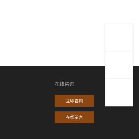
在线咨询
立即咨询
在线留言