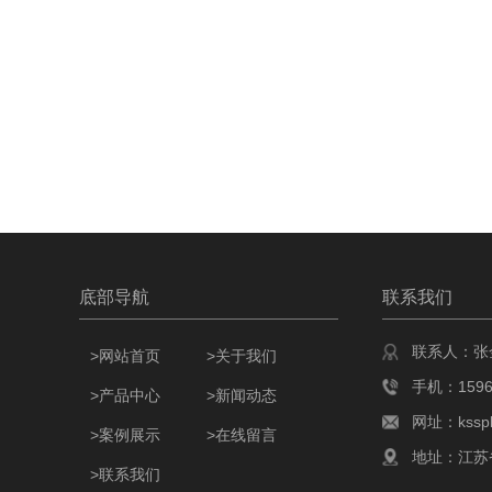
底部导航
联系我们
联系人：张
>网站首页
>关于我们
手机：1596
>产品中心
>新闻动态
网址：ksspl
>案例展示
>在线留言
地址：江苏
>联系我们