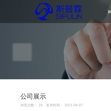
公司展示
浏览次数：
25
发布时间： 2021-09-07