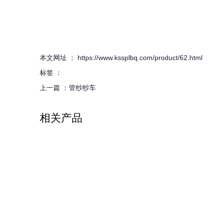
本文网址 ： https://www.kssplbq.com/product/62.html
标签 ：
上一篇 ：
管纱纱车
相关产品