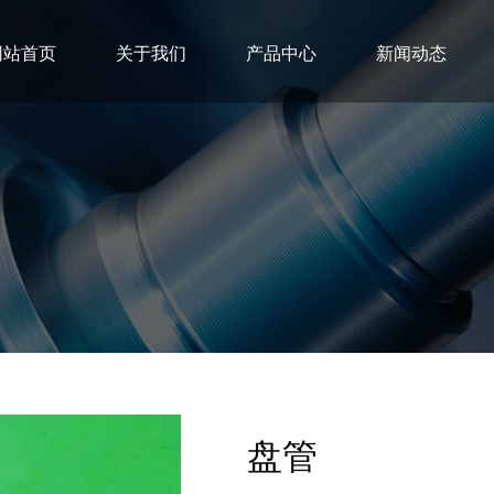
网站首页
关于我们
产品中心
新闻动态
网站首页
关于我们
产品中心
新闻动态
联系我们
盘管