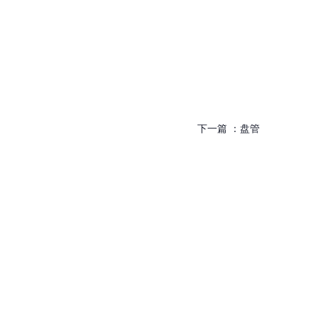
下一篇 ：
盘管