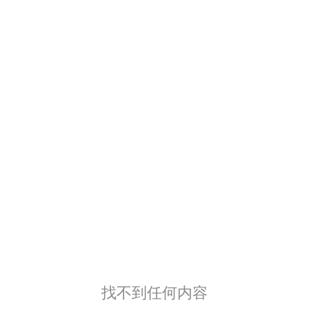
找不到任何内容