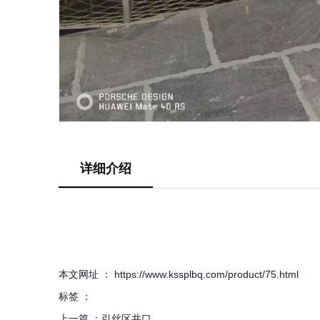
详细介绍
本文网址 ： https://www.kssplbq.com/product/75.html
标签 ：
上一篇 ：
引丝区井口